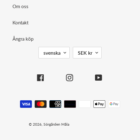
Om oss
Kontakt
Ångra köp
S
V
svenska
SEK kr
P
A
R
L
Å
U
Facebook
Instagram
YouTube
K
T
A
Betalningsmetoder
© 2026,
Sörgården Måla