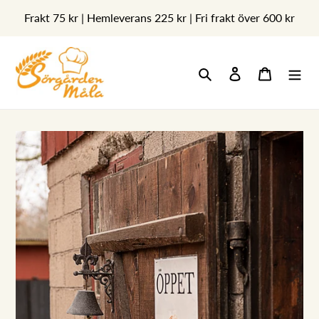
Gå
Frakt 75 kr | Hemleverans 225 kr | Fri frakt över 600 kr
vidare
till
innehåll
Sök
Logga in
Varukorg